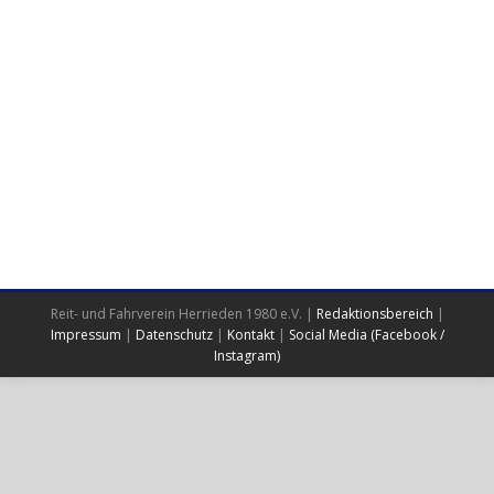
Reit- und Fahrverein Herrieden 1980 e.V. |
Redaktionsbereich
|
Impressum
|
Datenschutz
|
Kontakt
|
Social Media (Facebook /
Instagram)