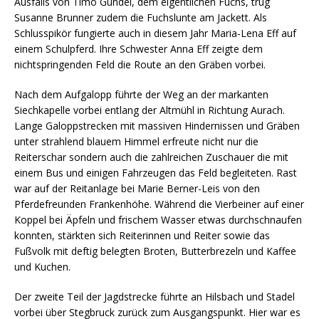
Ausfalls von Timo Gundel, dem eigentlichen Fuchs, trug
Susanne Brunner zudem die Fuchslunte am Jackett. Als
Schlusspikör fungierte auch in diesem Jahr Maria-Lena Eff auf
einem Schulpferd. Ihre Schwester Anna Eff zeigte dem
nichtspringenden Feld die Route an den Gräben vorbei.
Nach dem Aufgalopp führte der Weg an der markanten
Siechkapelle vorbei entlang der Altmühl in Richtung Aurach.
Lange Galoppstrecken mit massiven Hindernissen und Gräben
unter strahlend blauem Himmel erfreute nicht nur die
Reiterschar sondern auch die zahlreichen Zuschauer die mit
einem Bus und einigen Fahrzeugen das Feld begleiteten. Rast
war auf der Reitanlage bei Marie Berner-Leis von den
Pferdefreunden Frankenhöhe. Während die Vierbeiner auf einer
Koppel bei Äpfeln und frischem Wasser etwas durchschnaufen
konnten, stärkten sich Reiterinnen und Reiter sowie das
Fußvolk mit deftig belegten Broten, Butterbrezeln und Kaffee
und Kuchen.
Der zweite Teil der Jagdstrecke führte an Hilsbach und Stadel
vorbei über Stegbruck zurück zum Ausgangspunkt. Hier war es