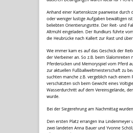
Anhand einer Kartenskizze paarweise durch d
oder weniger lustige Aufgaben bewältigen ist 
beliebten Orientierungsritte. Der Reit- und F
Altmühl eingeladen. Der Rundkurs führte vom
die Heubrücke nach Kallert zur Rast und üb
Wie immer kam es auf das Geschick der Reit
der Vierbeiner an. So z.B. beim Slalomreiten
Pferderücken und Memoryspiel vom Pferd au
zur aktuellen Fußballweltmeisterschaft zu b
suchten manche z.B. vergeblich nach einem 
verschätzten sich beim Gewicht eines Voltigi
Wasserdurchritt auf dem Vereinsgelände, der 
wurde.
Bei der Siegerehrung am Nachmittag wurden
Den ersten Platz errangen Ina Lindenmeyer u
zwei landeten Anna Bauer und Yvonne Schölz