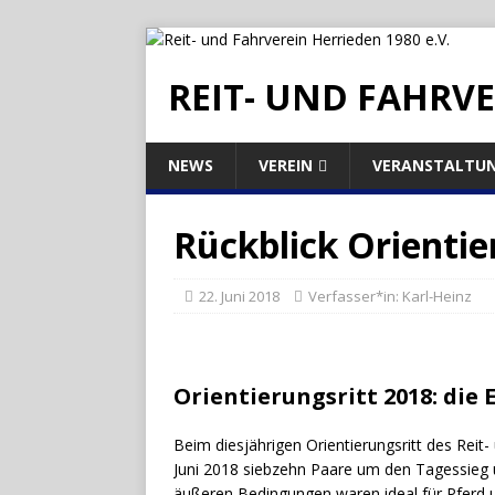
REIT- UND FAHRVE
NEWS
VEREIN
VERANSTALTU
Rückblick Orientie
22. Juni 2018
Verfasser*in:
Karl-Heinz
Orientierungsritt 2018: die 
Beim diesjährigen Orientierungsritt des Reit
Juni 2018 siebzehn Paare um den Tagessieg u
äußeren Bedingungen waren ideal für Pferd u