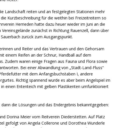
ie Landschaft reiten und an festgelegten Stationen mehr
die Kurzbeschreibung für die weithin bei Freizeitreitern so
ahrverein Herrieden hatte dazu heuer wieder im Juni an die
 Vereinsgelände zunächst in Richtung Rauenzell, dann über
er Sauerbach zurück zum Ausgangspunkt.
erinnen und Reiter und das Vertrauen und den Gehorsam
 mit einem Reifen an der Schnur, Handball auf dem
s. Zudem waren einige Fragen aus Fauna und Flora sowie
eantworten. Bei einer Abwandlung von „Stadt-Land-Fluss“
Pferdefutter mit dem Anfangsbuchstaben I, andere
ergurtes. Richtig spannend wurde es aber beim Angelspiel im
in einen Ententeich mit gelben Plastikenten umfunktioniert
 dann die Lösungen und das Endergebnis bekanntgegeben:
nd Dorina Meier vom Reitverein Diederstetten. Auf Platz
el gefolgt von Angela Collerone und Dorothea Wunderle