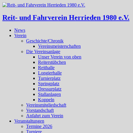
Reit- und Fahrverein Herrieden 1980 e.V.
News
Verein
Geschichte/Chronik
Vereinsmeisterschaften
Die Vereinsanlage
Unser Verein von oben
Reiterstübchen
Reithalle
Longierhalle
Turnierplatz
Springplatz
Dressurplatz
Stallanlagen
Koppeln
Vereinsmitgliedschaft
Vorstandschaft
Anfahrt zum Verein
Veranstaltungen
Termine 2026
Turniere