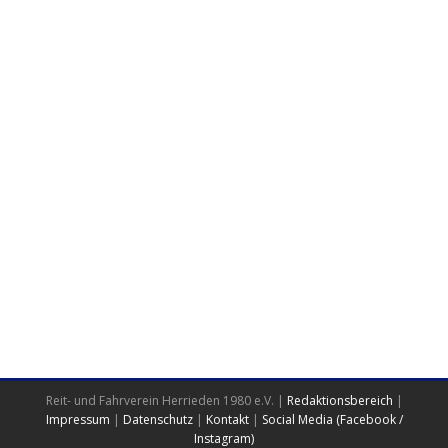
Reit- und Fahrverein Herrieden 1980 e.V. |
Redaktionsbereich
|
Impressum
|
Datenschutz
|
Kontakt
|
Social Media (Facebook /
Instagram)