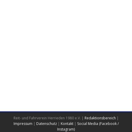
Reit- und Fahrverein Herrieden 1980 e.V. |
Redaktionsbereich
|
Impressum
|
Datenschutz
|
Kontakt
|
Social Media (Facebook /
Instagram)